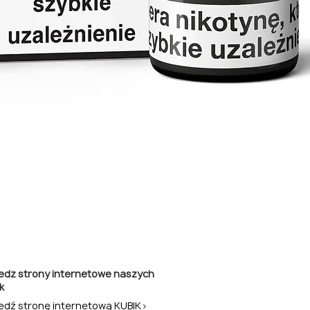
edź strony internetowe naszych
k
edź stronę internetową KUBIK>