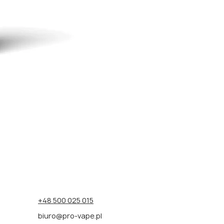
E-liquid CRISTAL
+48 500 025 015
biuro@pro-vape.pl