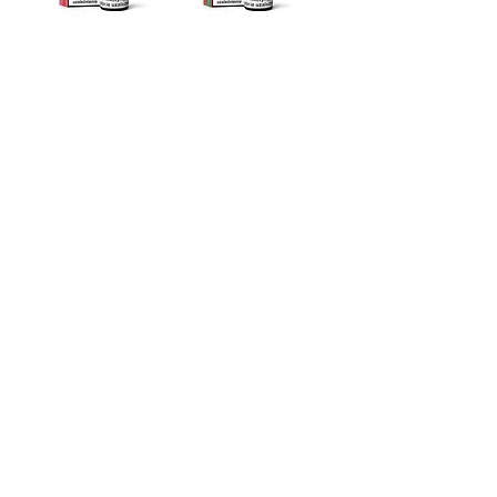
E-liquid CRISTALITE
E-liquid CRISTALITE
Cosmopolitan 10ml
Spritz 10ml 20 mg
20 mg
E-liquid CRISTALITE
E-liquid CRISTALITE
Pina Colada 10ml 20
Manhattan 10ml 20
mg
mg