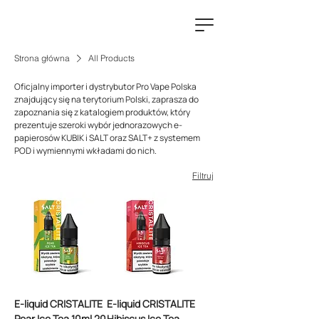
Strona główna
All Products
Oficjalny importer i dystrybutor Pro Vape Polska
znajdujący się na terytorium Polski, zaprasza do
zapoznania się z katalogiem produktów, który
prezentuje szeroki wybór jednorazowych e-
papierosów KUBIK i SALT oraz SALT+ z systemem
POD i wymiennymi wkładami do nich.
Filtruj
E-liquid CRISTALITE
E-liquid CRISTALITE
Pear Ice Tea 10ml 20
Hibiscus Ice Tea