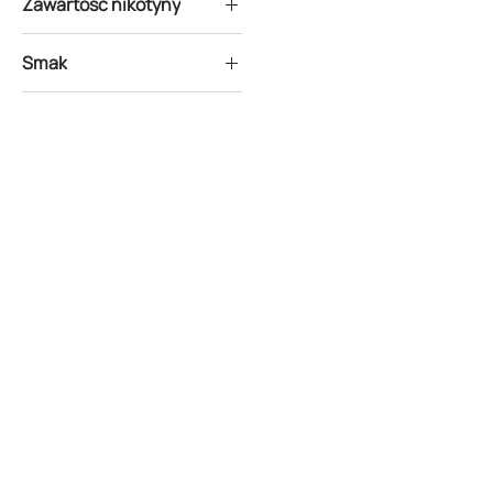
Zawartość nikotyny
20mg
Smak
Raspberry
Cola