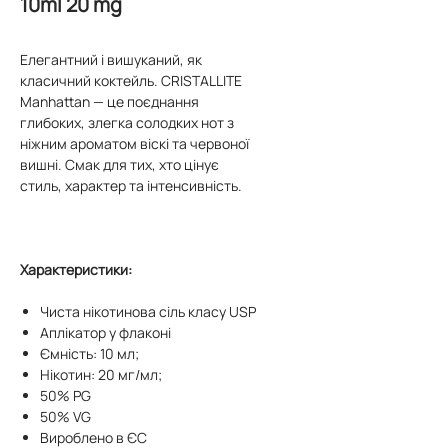
10ml 20 mg
Елегантний і вишуканий, як
класичний коктейль. CRISTALLITE
Manhattan — це поєднання
глибоких, злегка солодких нот з
ніжним ароматом віскі та червоної
вишні. Смак для тих, хто цінує
стиль, характер та інтенсивність.
Характеристики:
Чиста нікотинова сіль класу USP
Аплікатор у флаконі
Ємність: 10 мл;
Нікотин: 20 мг/мл;
50% PG
50% VG
Вироблено в ЄС