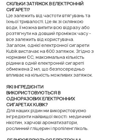
СКІЛЬКИ ЗАТЯЖОК В ЕЛЕКТРОННІЙ
СИГАРЕТІ?
Це залежить від частоти втягувань та
їхньої тривалості. Це як зі склянкою
води, її можна випити всю відразу або
розтягнути на довший проміжок часу -
все залежить від користувача.
Загалом, однієї електронної сигарети
Kubik вистачає на 600 затяжок. Згідно з
нормами ЄС, максимальна кількість
рідини в одній електронній сигареті
обмежена 2 мл, що безпосередньо
впливає на кількість можливих затяжок.
ЯКІ ІНГРЕДІЄНТИ
ВИКОРИСТОВУЮТЬСЯ В
ОДНОРАЗОВИХ ЕЛЕКТРОННИХ
СИГАРЕТАХ KUBIK?
Для наших рідин ми використовуємо
інгредієнти найвищої якості: медичний
нікотин, харчові ароматизатори,
рослинний гліцерин і пропіленгліколь.