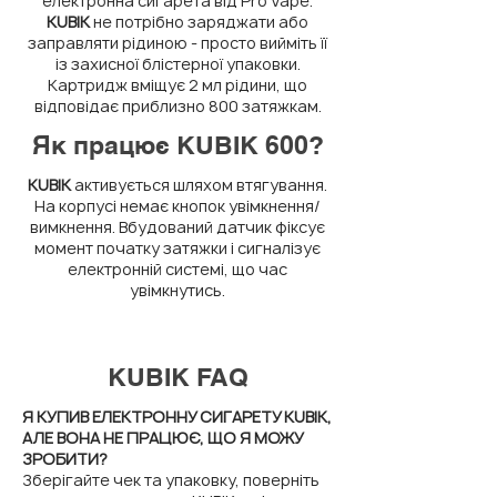
електронна сигарета від Pro Vape.
KUBIK
не потрібно заряджати або
заправляти рідиною - просто вийміть її
із захисної блістерної упаковки.
Картридж вміщує 2 мл рідини, що
відповідає приблизно 800 затяжкам.
Як працює KUBIK 600?
KUBIK
активується шляхом втягування.
На корпусі немає кнопок увімкнення/
вимкнення. Вбудований датчик фіксує
момент початку затяжки і сигналізує
електронній системі, що час
увімкнутись.
KUBIK FAQ
Я КУПИВ ЕЛЕКТРОННУ СИГАРЕТУ KUBIK,
АЛЕ ВОНА НЕ ПРАЦЮЄ, ЩО Я МОЖУ
ЗРОБИТИ?
Зберігайте чек та упаковку, поверніть