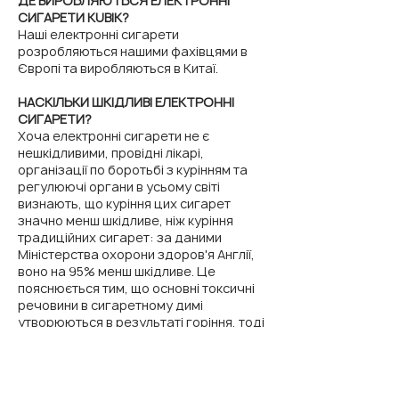
ДЕ ВИРОБЛЯЮТЬСЯ ЕЛЕКТРОННІ
СИГАРЕТИ KUBIK?
Наші електронні сигарети
розробляються нашими фахівцями в
Європі та виробляються в Китаї.
НАСКІЛЬКИ ШКІДЛИВІ ЕЛЕКТРОННІ
СИГАРЕТИ?
Хоча електронні сигарети не є
нешкідливими, провідні лікарі,
організації по боротьбі з курінням та
регулюючі органи в усьому світі
визнають, що куріння цих сигарет
значно менш шкідливе, ніж куріння
традиційних сигарет: за даними
Міністерства охорони здоров'я Англії,
воно на 95% менш шкідливе. Це
пояснюється тим, що основні токсичні
речовини в сигаретному димі
утворюються в результаті горіння, тоді
як електронні сигарети виділяють пару.
ЧИ Є ЕЛЕКТРОННІ СИГАРЕТИ КРАЩОЮ
АЛЬТЕРНАТИВОЮ КЛАСИЧНИМ