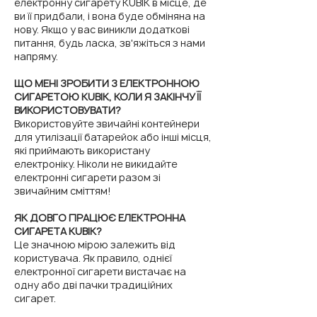
електронну сигарету KUBIK в місце, де
ви її придбали, і вона буде обміняна на
нову. Якщо у вас виникли додаткові
питання, будь ласка, зв'яжіться з нами
напряму.
ЩО МЕНІ ЗРОБИТИ З ЕЛЕКТРОННОЮ
СИГАРЕТОЮ KUBIK, КОЛИ Я ЗАКІНЧУ ЇЇ
ВИКОРИСТОВУВАТИ?
Використовуйте звичайні контейнери
для утилізації батарейок або інші місця,
які приймають використану
електроніку. Ніколи не викидайте
електронні сигарети разом зі
звичайним сміттям!
ЯК ДОВГО ПРАЦЮЄ ЕЛЕКТРОННА
СИГАРЕТА KUBIK?
Це значною мірою залежить від
користувача. Як правило, однієї
електронної сигарети вистачає на
одну або дві пачки традиційних
сигарет.