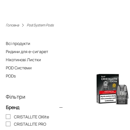
Головна
Pod System Pods
Всі продукти
Ридини для е-сигарет
Нікотинові Листки
POD Системи
PODs
Фільтри
Бренд
CRISTALLITE OXlite
CRISTALLITE PRO