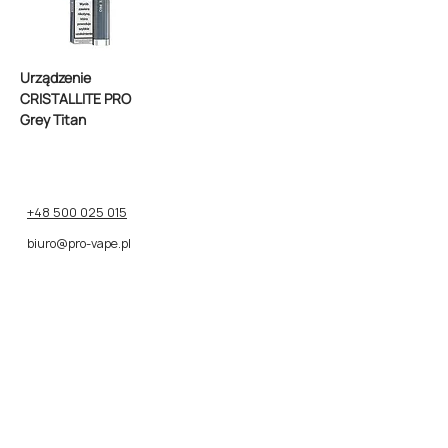
Urządzenie
CRISTALLITE PRO
Grey Titan
+48 500 025 015
biuro@pro-vape.pl
Відвідайте веб-сайти наших брендів
Odwiedź stronę internetową KUBIK>
Odwiedź stronę internetową SALT>
Odwiedź stronę internetową SALT PLUS>
Odwiedź stronę internetową NEXI ONE>
Відвідайте наш міжнародний веб-сайт
Odwiedź stronę internetową Pro Vape>