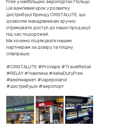
Free у найбільших аеропортах Польщі.
Це важливий крок у розвитку 
дистрибуції бренду CRISTALLITE, що 
дозволяє мандрівникам зручно 
отримувати доступ до нашої продукції 
під час подорожей.
Ми хочемо подякувати нашим 
партнерам за довіру та плідну 
співпрацю.
#CRISTALLITE #ProVape #TravelRetail 
#RELAY #1хвилина #AeliaDutyFree 
#вейпмаркет #vapepoland 
#дистрибуція #аеропорт