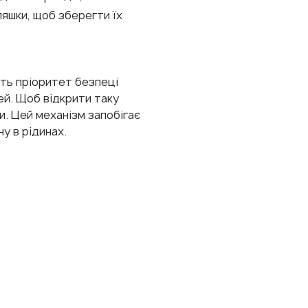
ляшки, щоб зберегти їх
ть пріоритет безпеці 
ей. Щоб відкрити таку 
и. Цей механізм запобігає 
у в рідинах.