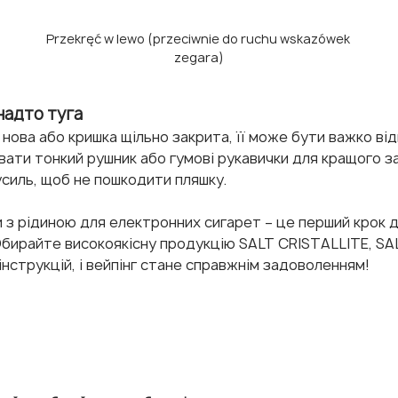
Przekręć w lewo (przeciwnie do ruchu wskazówek 
zegara)
надто туга
 нова або кришка щільно закрита, її може бути важко від
ти тонкий рушник або гумові рукавички для кращого за
силь, щоб не пошкодити пляшку.
 з рідиною для електронних сигарет – це перший крок 
бирайте високоякісну продукцію SALT CRISTALLITE, SA
нструкцій, і вейпінг стане справжнім задоволенням!