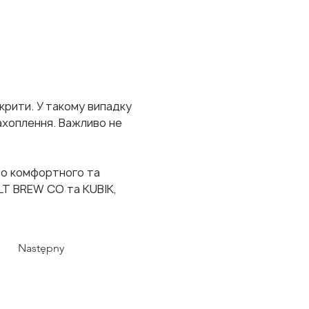
крити. У такому випадку 
хоплення. Важливо не 
до комфортного та 
LT BREW CO та KUBIK, 
Następny