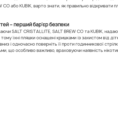
 CO або KUBIK, варто знати, як правильно відкривати п
ітей – перший бар'єр безпеки
ючаючи SALT CRISTALLITE, SALT BREW CO та KUBIK, надаю
 тому їхні пляшки оснащені кришками із захистом від діт
 вниз і одночасно поверніть її проти годинникової стрілк
ми, що особливо важливо, враховуючи наявність нікотин