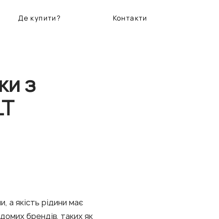
Де купити?
Контакти
ки з
LT
 а якість рідини має
домих брендів, таких як