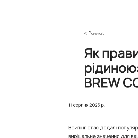
< Powrót
Як прави
рідиною:
BREW CO
11 серпня 2025 р.
Вейпінг стає дедалі популя
вирішальне значення для ва